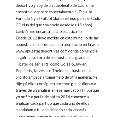
deportivo y soy de un pueblecito de Cádiz, me
encanta el deporte especialmente el Tenis, la
Formula 1 y el Fútbol (donde mi equipo es el Cádiz
CF, club del que soy socio desde los 15 años)
también me encanta mucho practicarlo.
Desde 2012 llevo metido en este mundillo de las
apuestas, recuerdo que entraba mucho en la web
www.apuestasdeportivas.com donde comencé a
seguir en su foro de pronósticos a grandes
Tipster de Tenis Itf como Golzalo, Javier,
Pepebets, Koveras o Thelonius.. hasta que de
pronto empecé a tomarmelo de otra manera, me
dije ¿si ellos consiguen hacerme ganar dinero a
traves de un análisis en ese mercado ITF porque
yo no? Y a partir de ahí en 2014 comencé a
analizar cada partido que cada uno de ellos
mandaban y fui adquiriendo cada vez más
conocimiento en ese mercado (sin ellos yo no