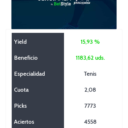
Yield
15,93 %
Beneficio
1183,62 uds.
Especialidad
Tenis
Cuota
2,08
Picks
7773
Aciertos
4558