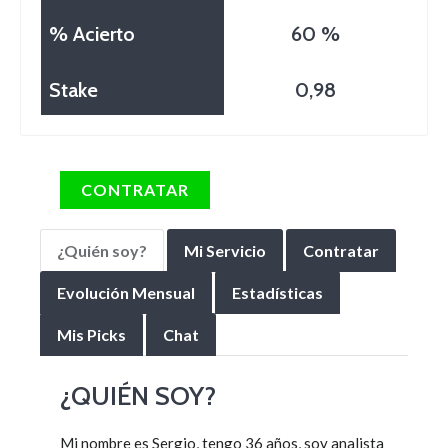
% Acierto
60 %
Stake
0,98
CONTRATAR
¿Quién soy?
Mi Servicio
Contratar
Evolución Mensual
Estadísticas
Mis Picks
Chat
¿QUIÉN SOY?
Mi nombre es Sergio, tengo 36 años, soy analista