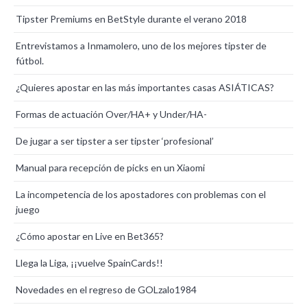
Tipster Premiums en BetStyle durante el verano 2018
Entrevistamos a Inmamolero, uno de los mejores tipster de
fútbol.
¿Quieres apostar en las más importantes casas ASIÁTICAS?
Formas de actuación Over/HA+ y Under/HA-
De jugar a ser tipster a ser tipster ‘profesional’
Manual para recepción de picks en un Xiaomi
La incompetencia de los apostadores con problemas con el
juego
¿Cómo apostar en Live en Bet365?
Llega la Liga, ¡¡vuelve SpainCards!!
Novedades en el regreso de GOLzalo1984