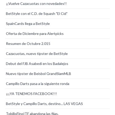
¡¡Vuelve Cazacuotas con novedades!!
BetStyle con el C.D. de Squash "El Cid"
SpainCards llega a BetStyle
Oferta de Diciembre para Alertpicks
Resumen de Octubre 2.015
Cazacuotas, nuevo tipster de BetStyle
Debut del FJB Asabedi en los Badalejos
Nuevo tipster de Beisbol GrandSlamMLB
Campillo Darts pasa a la siguiente ronda
¡¡¡YA TENEMOS FACEBOOK!!!
BetStyle y Campillo Darts, destino... LAS VEGAS
TobilloFinoITF abandona las filas.